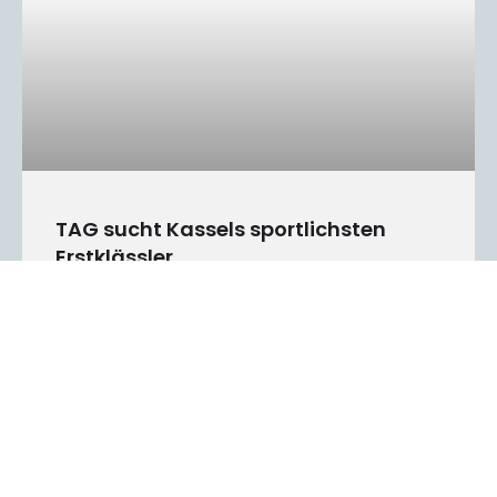
TAG sucht Kassels sportlichsten
Erstklässler
Über 290 Kinder der ersten Klassen der Kasseler
Grundschulen besuchten
MEHR LESEN