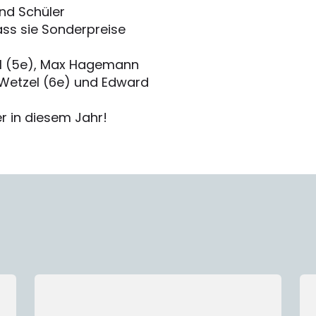
und Schüler
ass sie Sonderpreise
el (5e), Max Hagemann
 Wetzel (6e) und Edward
r in diesem Jahr!