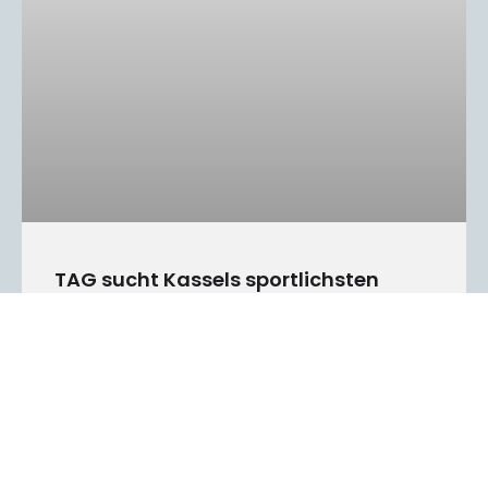
TAG sucht Kassels sportlichsten
Erstklässler
Über 290 Kinder der ersten Klassen der Kasseler
Grundschulen besuchten
MEHR LESEN