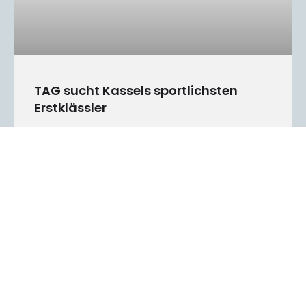
TAG sucht Kassels sportlichsten
Erstklässler
Über 290 Kinder der ersten Klassen der Kasseler
Grundschulen besuchten
MEHR LESEN