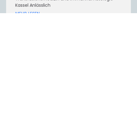
Kassel Anlässlich
MEHR LESEN
TAG sucht Kassels sportlichsten
Erstklässler
Über 290 Kinder der ersten Klassen der Kasseler